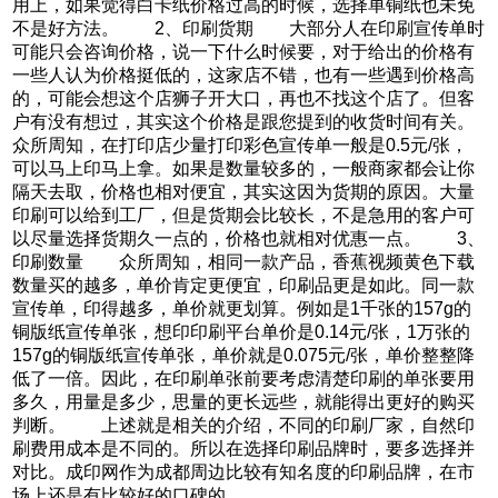
用上，如果觉得白卡纸价格过高的时候，选择单铜纸也未免
不是好方法。 2、印刷货期 大部分人在印刷宣传单时
可能只会咨询价格，说一下什么时候要，对于给出的价格有
一些人认为价格挺低的，这家店不错，也有一些遇到价格高
的，可能会想这个店狮子开大口，再也不找这个店了。但客
户有没有想过，其实这个价格是跟您提到的收货时间有关。
众所周知，在打印店少量打印彩色宣传单一般是0.5元/张，
可以马上印马上拿。如果是数量较多的，一般商家都会让你
隔天去取，价格也相对便宜，其实这因为货期的原因。大量
印刷可以给到工厂，但是货期会比较长，不是急用的客户可
以尽量选择货期久一点的，价格也就相对优惠一点。 3、
印刷数量 众所周知，相同一款产品，香蕉视频黄色下载
数量买的越多，单价肯定更便宜，印刷品更是如此。同一款
宣传单，印得越多，单价就更划算。例如是1千张的157g的
铜版纸宣传单张，想印印刷平台单价是0.14元/张，1万张的
157g的铜版纸宣传单张，单价就是0.075元/张，单价整整降
低了一倍。因此，在印刷单张前要考虑清楚印刷的单张要用
多久，用量是多少，思量的更长远些，就能得出更好的购买
判断。 上述就是相关的介绍，不同的印刷厂家，自然印
刷费用成本是不同的。所以在选择印刷品牌时，要多选择并
对比。成印网作为成都周边比较有知名度的印刷品牌，在市
场上还是有比较好的口碑的。