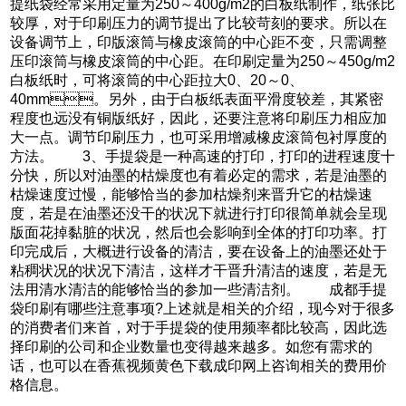
提纸袋经常采用定量为250～400g/m2的白板纸制作，纸张比
较厚，对于印刷压力的调节提出了比较苛刻的要求。所以在
设备调节上，印版滚筒与橡皮滚筒的中心距不变，只需调整
压印滚筒与橡皮滚筒的中心距。在印刷定量为250～450g/m2
白板纸时，可将滚筒的中心距拉大0、20～0、
40mm。另外，由于白板纸表面平滑度较差，其紧密
程度也远没有铜版纸好，因此，还要注意将印刷压力相应加
大一点。调节印刷压力，也可采用增减橡皮滚筒包衬厚度的
方法。 3、手提袋是一种高速的打印，打印的进程速度十
分快，所以对油墨的枯燥度也有着必定的需求，若是油墨的
枯燥速度过慢，能够恰当的参加枯燥剂来晋升它的枯燥速
度，若是在油墨还没干的状况下就进行打印很简单就会呈现
版面花掉黏脏的状况，然后也会影响到全体的打印功率。打
印完成后，大概进行设备的清洁，要在设备上的油墨还处于
粘稠状况的状况下清洁，这样才干晋升清洁的速度，若是无
法用清水清洁的能够恰当的参加一些清洁剂。 成都手提
袋印刷有哪些注意事项?上述就是相关的介绍，现今对于很多
的消费者们来首，对于手提袋的使用频率都比较高，因此选
择印刷的公司和企业数量也变得越来越多。如您有需求的
话，也可以在香蕉视频黄色下载成印网上咨询相关的费用价
格信息。