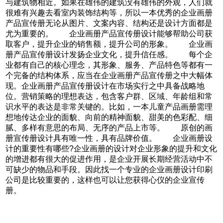
与建筑物相近。如果在雄伟的建筑没有雄伟的外观，人们就
很难有兴趣去看室内装饰结构等，所以一本优秀的企业画册
产品宣传册无论从图片、文案内容、结构还是设计方面都是
尤为重要的。 企业画册产品宣传册设计能够帮助公司获
取客户，提升企业的销售额，提升公司的形象。 企业画
册产品宣传册设计发扬企业文化，提升信任感。 每个企
业都有自己的核心理念，其形象、服务、产品特色等都有一
个完备的结构体系，应当在企业画册产品宣传册之中大幅体
现。企业画册产品宣传册设计在市场实行之中具备战略地
位。营销策略的理想表达，包含客户群、区域、年龄组和常
识水平的表达是非常关键的。比如，一本儿童产品画册需理
想地传达企业的面貌、向前的精神面貌、甜美的色彩配、细
腻、多样有意思的布局、无序的产品上市等。 原创的画
册宣传册设计具有唯一性，具有品牌价值。 企业画册设
计的重要性有哪些?企业画册的设计对企业形象的提升和文化
的增进都有很大的促进作用，是企业开展长期经营活动中不
可缺少的物品和手段。因此找一个专业的企业画册设计印刷
公司是比较重要的，这样也可以让您获得心仪的企业宣传
册。