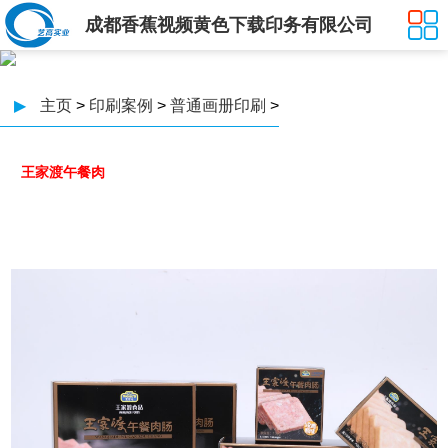
成都香蕉视频黄色下载印务有限公司
▶
主页
>
印刷案例
>
普通画册印刷
>
王家渡午餐肉