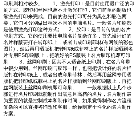
印刷则相对较少。 1、激光打印：是目前使用最广泛的印
刷方式。胶印和丝网也离不开激光打印，它们简单的制版也
靠激光打印来完成。目前的激光打印可分为黑色和彩色两
类，它们可分别做出档次不同的电脑名片。一般名片印刷都
是使用激光打印这种方式; 2、胶印：是目前传统的名片
印刷方式。它的使用要比电脑名片复杂许多，首先设计好的
名片样版要打在转印纸上，或者出成印刷菲林(有网线的彩色
图片)，然后再用晒版机把转印纸或菲林上的名片样版晒到名
片专用PS印刷版上，把晒好的PS版装上名片胶印机即可印
刷; 3、丝网印刷：因其不太适合纸上印刷，在名片印刷
中很少用到。丝网印刷与胶印一样，也需把设计好的名片样
版打在转印纸上，或者出成印刷菲林，然后再用丝网专用晒
版机把转印纸或菲林上的名片样版晒到丝网印刷版上，再把
丝网版装上丝网印刷机即可印刷。 一般根据以上几个步
骤进行名片印刷就能制作出满意且高档的名片，名片制作最
为重要的就是控制成本和制作时间，如果觉得制作名片流程
复杂的可以直接咨询想印客服，给你制定个性化的名片制作
方案。