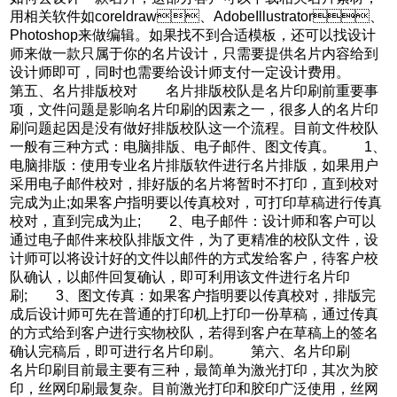
用相关软件如coreldraw、AdobeIllustrator、
Photoshop来做编辑。如果找不到合适模板，还可以找设计
师来做一款只属于你的名片设计，只需要提供名片内容给到
设计师即可，同时也需要给设计师支付一定设计费用。
第五、名片排版校对 名片排版校队是名片印刷前重要事
项，文件问题是影响名片印刷的因素之一，很多人的名片印
刷问题起因是没有做好排版校队这一个流程。目前文件校队
一般有三种方式：电脑排版、电子邮件、图文传真。 1、
电脑排版：使用专业名片排版软件进行名片排版，如果用户
采用电子邮件校对，排好版的名片将暂时不打印，直到校对
完成为止;如果客户指明要以传真校对，可打印草稿进行传真
校对，直到完成为止; 2、电子邮件：设计师和客户可以
通过电子邮件来校队排版文件，为了更精准的校队文件，设
计师可以将设计好的文件以邮件的方式发给客户，待客户校
队确认，以邮件回复确认，即可利用该文件进行名片印
刷; 3、图文传真：如果客户指明要以传真校对，排版完
成后设计师可先在普通的打印机上打印一份草稿，通过传真
的方式给到客户进行实物校队，若得到客户在草稿上的签名
确认完稿后，即可进行名片印刷。 第六、名片印刷
名片印刷目前最主要有三种，最简单为激光打印，其次为胶
印，丝网印刷最复杂。目前激光打印和胶印广泛使用，丝网