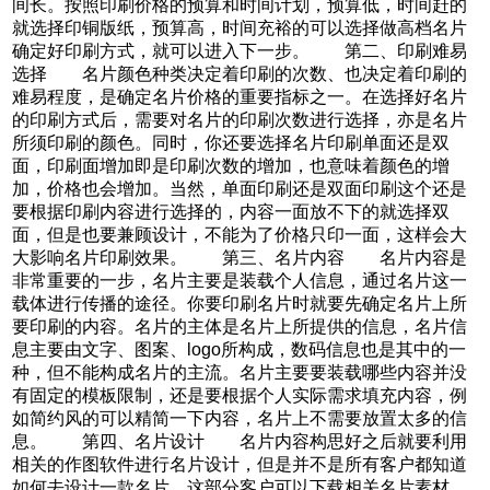
间长。按照印刷价格的预算和时间计划，预算低，时间赶的
就选择印铜版纸，预算高，时间充裕的可以选择做高档名片
确定好印刷方式，就可以进入下一步。 第二、印刷难易
选择 名片颜色种类决定着印刷的次数、也决定着印刷的
难易程度，是确定名片价格的重要指标之一。在选择好名片
的印刷方式后，需要对名片的印刷次数进行选择，亦是名片
所须印刷的颜色。同时，你还要选择名片印刷单面还是双
面，印刷面增加即是印刷次数的增加，也意味着颜色的增
加，价格也会增加。当然，单面印刷还是双面印刷这个还是
要根据印刷内容进行选择的，内容一面放不下的就选择双
面，但是也要兼顾设计，不能为了价格只印一面，这样会大
大影响名片印刷效果。 第三、名片内容 名片内容是
非常重要的一步，名片主要是装载个人信息，通过名片这一
载体进行传播的途径。你要印刷名片时就要先确定名片上所
要印刷的内容。名片的主体是名片上所提供的信息，名片信
息主要由文字、图案、logo所构成，数码信息也是其中的一
种，但不能构成名片的主流。名片主要要装载哪些内容并没
有固定的模板限制，还是要根据个人实际需求填充内容，例
如简约风的可以精简一下内容，名片上不需要放置太多的信
息。 第四、名片设计 名片内容构思好之后就要利用
相关的作图软件进行名片设计，但是并不是所有客户都知道
如何去设计一款名片，这部分客户可以下载相关名片素材，