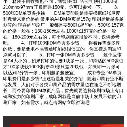
小，材质不同收费也不同，我曾经找广告公司快打1000份
210mmx97mm 正反面是150元。你可以参考一下。 3、
500张DM单页多少钱 DM单页印刷是需要根据纸张厚度
和数量来定价格的 常用的A4DM单页是157g 印刷是量越多越
划算的 现在的印刷厂一般都是要500张起印的，500张 157克
的价格一般在：130-150元左右 1000张157克的价格一般
在：180-200元左右的，每个印刷商家报价不同，仅供参考
吧。 4、打印100张DM单页多少钱 得看你需要多厚
的纸，要是要求不高普通印刷纸很便宜的，你直接从淘宝印
刷就可以了。 5、打印一张DM单页多少钱 这个应该
是A4大小的，如果打印的话要1块多一张，印刷话的500张也
才100多块钱1000张跟500张只差20块钱，如果印一万张可
以达到7分钱一张，印刷越多越便宜。 成都专业DM单页
印刷费用是多少钱?上述就是相关的介绍，随着印刷行业不断
地发展，人们对于各类印刷产品的需求量也在随之不断地增
长，而今要印刷DM单页产品，首先就要选择印刷市场上有口
碑和实力的印刷厂家，成印网就是当前市场上发展不错的印
刷厂家，如有需求，就点击网站立即咨询吧!