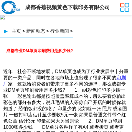
成都香蕉视频黄色下载印务有限公司
▶
主页
>
新闻动态
>
行业新闻
>
成都专业DM单页印刷费用是多少钱?
近年，社会不断地发展，DM单页也成为了行业发展中十分重
要的一类产品，同时在各地市场上也出现了很多不同的
印刷
厂
家，这就给消费者们带来了更多不同的选择，那么成都专
业DM单页印刷费用是多少钱? 1、a4彩色打印多少钱一
张 彩色输出都是按照覆盖率算成本的，所以要看你输出
彩色的部分有多大，说几毛钱的人等你自己开店的时候你就
知道了 恐怕饭都没的吃了 印量少的 比如就一张 照片 或者图
片 一般打印店估计至少要收5元一张 如果是普通文件带个红
色公章 估计3元 印量如果大另当别论 2、DM单页印刷
1000张多少钱 DM单分各种样子有A4 或者折页 或者更