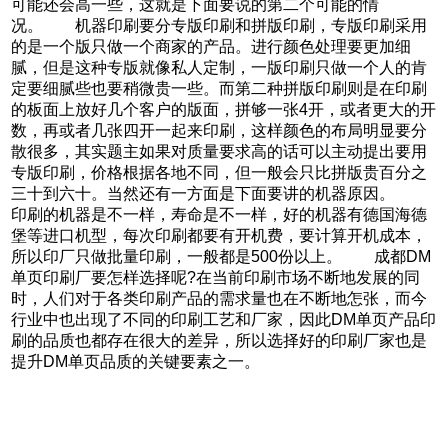
可能还会高一些，这就是下面要说的第二个可能的情
况。 机器印刷要分专版印刷和拼版印刷，专版印刷采用
的是一个版只做一个商家的产品。进行颜色处理要更加细
腻，但是这种专版就像私人定制，一版印刷只做一个人的肯
定要细腻些也要稍微贵一些。而第二种拼版印刷则是在印刷
的板面上放好几个客户的版面，拼够一张4开，或者更大的开
数，再或者几张四开一起来印刷，这样颜色的布局明显要分
散很多，其实题主如果对质量要求高的话可以主动提出要用
专版印刷，价格根据各地不同，但一般会只比拼版贵百分之
三十到六十。当然还有一方面是下面要讲的机器原因。
印刷的机器是不一样，寿命是不一样，好的机器有德国海德
堡等进口机型，每次印刷都要有开机费，要计算开机成本，
所以印厂只做批量印刷，一般都是500份以上。 成都DM
单页印刷厂要怎样选择呢?在当前印刷市场不断地发展的同
时，人们对于各类印刷产品的需求量也在不断地怎张，而今
行业中也出现了不同的印刷工艺和厂家，因此DM单页产品印
刷的品质也都存在很大的差异，所以选择好的印刷厂家也是
提升DM单页品质的关键要素之一。