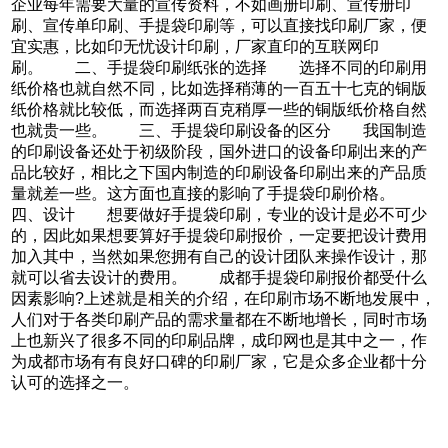
企业每年需要大量的宣传资料，不如画册印刷、宣传册印
刷、宣传单印刷、手提袋印刷等，可以直接找印刷厂家，便
宜实惠，比如印无忧设计印刷，厂家直印的互联网印
刷。 二、手提袋印刷纸张的选择 选择不同的印刷用
纸价格也就自然不同，比如选择稍薄的一百五十七克的铜版
纸价格就比较低，而选择两百克稍厚一些的铜版纸价格自然
也就贵一些。 三、手提袋印刷设备的区分 我国制造
的印刷设备还处于初级阶段，国外进口的设备印刷出来的产
品比较好，相比之下国内制造的印刷设备印刷出来的产品质
量就差一些。这方面也直接的影响了手提袋印刷价格。
四、设计 想要做好手提袋印刷，专业的设计是必不可少
的，因此如果想要算好手提袋印刷报价，一定要把设计费用
加入其中，当然如果您拥有自己的设计团队来操作设计，那
就可以省去设计的费用。 成都手提袋印刷报价都受什么
因素影响?上述就是相关的介绍，在印刷市场不断地发展中，
人们对于各类印刷产品的需求量都在不断地增长，同时市场
上也新兴了很多不同的印刷品牌，成印网也是其中之一，作
为成都市场有有良好口碑的印刷厂家，它是众多企业都十分
认可的选择之一。