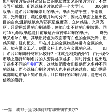
但印刷名片要选择适合自己的纸质做出来的名片才行，不然
会弄巧成拙。所以选择名片纸质是一个大学问。 300g铜
版纸：是名片印刷最常用的纸张。纸面光洁平整，平滑度
高，光泽度好，颗粒极细并均匀分布，因此在纸面上显出悦
目的白色;且铜版纸色彩还原显像度高，立体感强，光泽亮
丽，只需用普通的印刷油墨，便能印出不错的印刷效果。同
时157g铜版纸也是目前最适合宣传单印刷的纸张。 珠光
纸又名冰白纸。其纸质特点为表面带有白色的金属光泽，质
感闪耀，经典恒久。印在其上的金属物品将带有金属的色
泽。如有烫金工艺，则烫金粉上也会有金属的色泽。 四
川名片印刷哪种材质比较好?上述就是相关的介绍，由于现今
市场上选择印刷名片的人变得越来越多，同时行业中也出现
了很多不同的
印刷厂
家，这就给消费者们提供而来多种不同
的选择，而今选择印刷名片的人也变得越来越多。成印网是
成都周边市场上知名度高，且口碑好的印刷品牌，是您可以
信赖的选择。
上一篇：
成都手提袋印刷都有哪些细节要求?