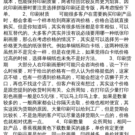
成本，也能保持印刷质量，两者结合比较反而更为划算。因
此印刷画册时要注意选择拼版印刷还是专版，再考虑报价下
单。 2、印刷材质 可能很多客户在需要购买印刷产品
时，都会拿着一个样本给到商家咨询价格，价格合适就直接
购买。但是你知道吗，其实有很多纸张都是非常相似，可以
相互替代的。大多客户其实并没有说必须要用哪一种纸张印
刷画册，那么在考虑价格的情况下，其实是可以选择另一种
价格更为低的纸张替代。例如单铜纸和白卡纸，这两种纸张
虽然并不是完全一样，但是在使用上，如果觉得白卡纸价格
过高的时候，选择单铜纸也未免不是好方法。 3、印刷货
期 大部分人在印刷画册时可能只会咨询价格，说一下什
么时候要，对于给出的价格有一些人认为价格挺低的，这家
店不错，也有一些遇到价格高的，可能会想这个店狮子开大
口，再也不找这个店了。但客户有没有想过，其实这个价格
是跟您提到的收货时间有关。众所周知，在打印店少量打印
彩色画册一般是0.5元/张，可以马上印马上拿。如果是数量
较多的，一般商家都会让你隔天去取，价格也相对便宜，其
实这因为货期的原因。大量印刷可以给到工厂，但是货期会
比较长，不是急用的客户可以尽量选择货期久一点的，价格
也就相对优惠一点。 4、印刷数量 众所周知，相同一
款产品，香蕉视频黄色下载数量买的越多，单价肯定更便
宜，印刷品更是如此。同一款画册，印得越多，单价就更划