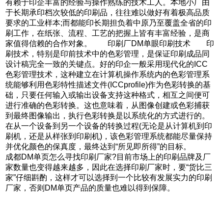
有赖于印企丰富的经验与操作熟练的技术工人。本地小厂由
于长期承印档次较低的印刷品，往往难以做好有着极高品质
要求的工业样本;而都能印长期担负着中原乃至覆盖全省的印
刷工作，在纸张、流程、工艺的把握上皆有丰富经验，是商
家值得信赖的合作对象。 印刷厂DM单眼印刷技术 印
刷技术，特别是印前技术中的色彩管理，是保证印刷成品同
设计稿完全一致的关键点。好的印企一般采用现代化的ICC
色彩管理技术，这种建立在计算机操作系统内的色彩管理系
统能够利用色彩特性描述文件(ICCprofile)作为色彩转换的基
础，只要任何输入或输出设备支持这种格式，相互之间便可
进行准确的色彩转换。这也意味着，从图像创建或色彩捕获
到最终图像输出，执行色彩转换是以系统化的方式进行的。
在从一个设备到另一个设备的转换过程(无论是从计算机到印
刷机，还是从样张到印刷机)，该色彩管理系统都能尽量保持
并优化颜色的保真度，最终达到“所见即所得”的目标。
成都DM单页怎么寻找印刷厂家?目前市场上的印刷品牌及厂
家数量也变得越来越多，因此在选择印刷厂家时，要“货比三
家”仔细斟酌，这样才可以选择到一个比较有发展实力的印刷
厂家，否则DM单页产品的质量也难以得到保障。