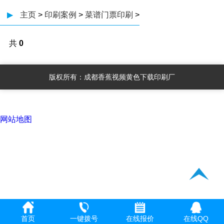
▶
主页
>
印刷案例
>
菜谱门票印刷
>
共
0
页
0
条
版权所有：成都香蕉视频黄色下载印刷厂
记
录
网站地图
首页
一键拨号
在线报价
在线QQ